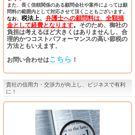
また、長く信頼関係のある顧問会社や案件によっては顧
問料の範囲内として対応させて頂くこともございます。
税法上、
弁護士への顧問料は、全額損
なお、
金として経費となります
。
そのため、御社の
負担は考えるほど大きくはありませんし、合
理的かつコストパフォーマンスの高い節税の
方法ともいえます
。
こちら
お問い合わせは
！
貴社の
信用力・交渉力が向上し、ビジネスで有利
に！