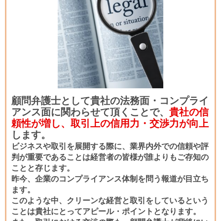
顧問弁護士として貴社の法務面・コンプライ
アンス面に関わらせて頂くことで、
貴社
の信
頼性
が増し、
取引上の信用力・交渉力が
向上
します。
ビジネスや取引を展開する際に、業界内外での信頼や評
判が重要であることは経営者の皆様が誰よりもご存知の
ことと存じます。
昨今、企業のコンプライアンス体制を問う報道が目立ち
ます。
このような中、クリーンな経営と取引をしているという
ことは貴社にとってアピール・ポイントとなります。