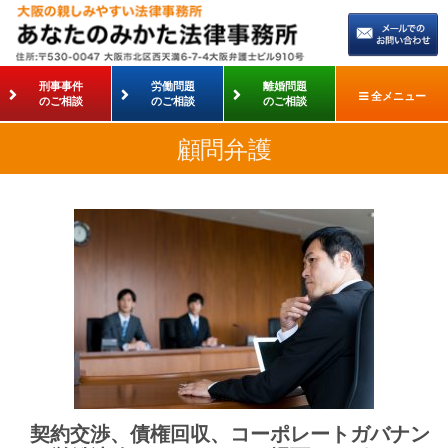
刑事事件
労働問題
離婚問題
全メニュー
のご相談
のご相談
のご相談
顧問弁護
契約
交渉、債権回収、コーポレートガバナン