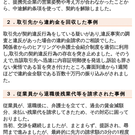
と、提携先企業の営業姿勢や考え方が合わなかったことか
ら、中途解約条項を使って、契約を解除しました。
２．
取引先から違約金を回収した事例
取引先が契約違反行為をしている疑いがあり,違反事実の調
査と違反があった場合の違約金請求のご相談でした。
関係者からのヒアリングや弁護士会紹介制度を適切に利用
し,取引先の契約違反行為の存在を突き止めました。そのう
えで,当該取引先へ迅速に内容証明郵便を発送し,訴訟も辞さ
ない覚悟である旨を突き付けたところ,書面到達から1週間
ほどで違約金全額である百数十万円の振り込みがされまし
た。
３．
従業員から退職後残業代等を請求された事例
従業員が、退職後に、弁護士を立てて、過去の賃金減額
分、未払い残業代を請求してきたため、その対応に困って
おりました。
当初、交渉を継続しましたが、まとまらず、提訴され、尋
問まで進みましたが、最終的に先方の請求額の3分の1程度